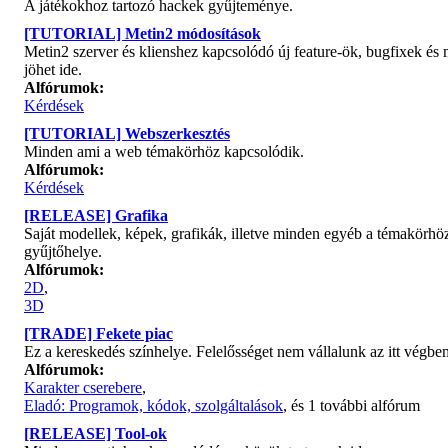
A játékokhoz tartozó hackek gyűjteménye.
[TUTORIAL] Metin2 módosítások
Metin2 szerver és klienshez kapcsolódó új feature-ök, bugfixek és 
jöhet ide.
Alfórumok:
Kérdések
[TUTORIAL] Webszerkesztés
Minden ami a web témakörhöz kapcsolódik.
Alfórumok:
Kérdések
[RELEASE] Grafika
Saját modellek, képek, grafikák, illetve minden egyéb a témakörhöz
gyűjtőhelye.
Alfórumok:
2D
,
3D
[TRADE] Fekete piac
Ez a kereskedés színhelye. Felelősséget nem vállalunk az itt végbe
Alfórumok:
Karakter cserebere
,
Eladó: Programok, kódok, szolgáltalások
, és 1 további alfórum
[RELEASE] Tool-ok