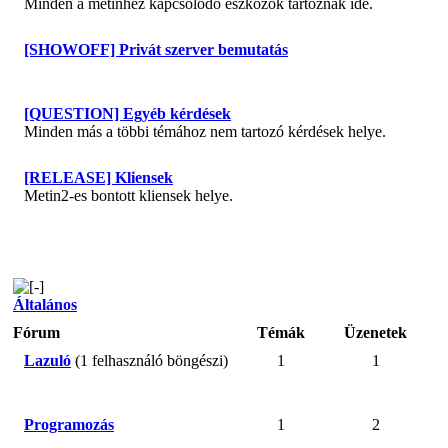
Minden a metinhez kapcsolódó eszközök tartoznak ide.
[SHOWOFF] Privát szerver bemutatás
[QUESTION] Egyéb kérdések
Minden más a többi témához nem tartozó kérdések helye.
[RELEASE] Kliensek
Metin2-es bontott kliensek helye.
Általános
Fórum
Témák
Üzenetek
Lazuló
(1 felhasználó böngészi)
1
1
Programozás
1
2