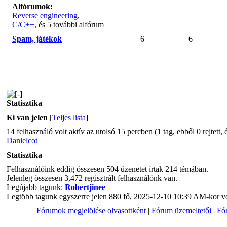
Alfórumok:
Reverse engineering
,
C/C++
, és 5 további alfórum
Spam, játékok
6
6
Statisztika
Ki van jelen
[
Teljes lista
]
14 felhasználó volt aktív az utolsó 15 percben (1 tag, ebből 0 rejtett,
Danielcot
Statisztika
Felhasználóink eddig összesen 504 üzenetet írtak 214 témában.
Jelenleg összesen 3,472 regisztrált felhasználónk van.
Legújabb tagunk:
Robertjinee
Legtöbb tagunk egyszerre jelen 880 fő, 2025-12-10 10:39 AM-kor vol
Fórumok megjelölése olvasottként
|
Fórum üzemeltetői
|
Fór