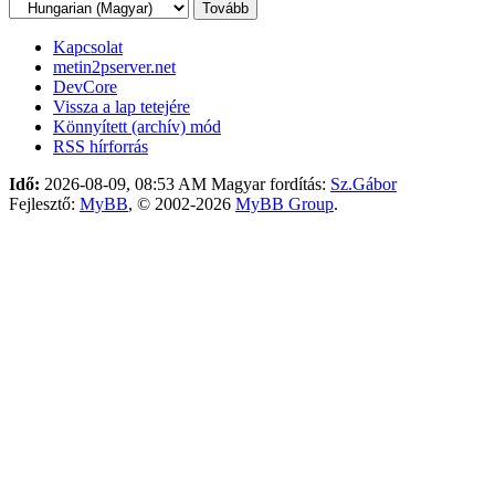
Kapcsolat
metin2pserver.net
DevCore
Vissza a lap tetejére
Könnyített (archív) mód
RSS hírforrás
Idő:
2026-08-09, 08:53 AM
Magyar fordítás:
Sz.Gábor
Fejlesztő:
MyBB
, © 2002-2026
MyBB Group
.